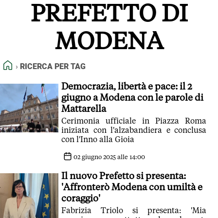
PREFETTO DI
FEED RSS
MAPPA DEL SITO
MODENA
NORMATIVE DEONTOLOGICHE
TERMINI e CONDIZIONI
HOME
RICERCA PER TAG
Democrazia, libertà e pace: il 2
giugno a Modena con le parole di
Mattarella
Cerimonia ufficiale in Piazza Roma
iniziata con l'alzabandiera e conclusa
con l'Inno alla Gioia
02 giugno 2025 alle 14:00
Il nuovo Prefetto si presenta:
'Affronterò Modena con umiltà e
coraggio'
Fabrizia Triolo si presenta: 'Mia