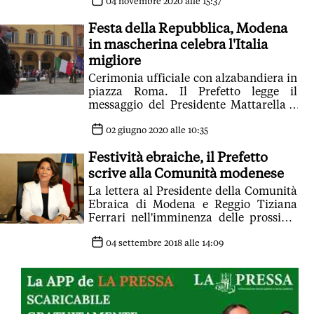
essenziale. I modenesi fino ad ora si
04 novembre 2020 alle 15:37
sono comportati bene'
Festa della Repubblica, Modena
in mascherina celebra l'Italia
migliore
Cerimonia ufficiale con alzabandiera in
piazza Roma. Il Prefetto legge il
messaggio del Presidente Mattarella e
alla stampa afferma: 'Modena ha dato
grande esempio di civiltà'
02 giugno 2020 alle 10:35
Festività ebraiche, il Prefetto
scrive alla Comunità modenese
La lettera al Presidente della Comunità
Ebraica di Modena e Reggio Tiziana
Ferrari nell'imminenza delle prossime
delle celebrazioni
04 settembre 2018 alle 14:09