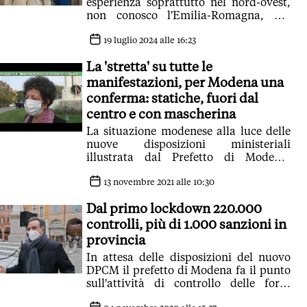
esperienza soprattutto nel nord-ovest,
non conosco l'Emilia-Romagna, ma
non sono un prefetto da palazzo e
ascolterò il territorio. Nei primi giorni
19 luglio 2024 alle 16:23
mi sono resa conto del problema
La 'stretta' su tutte le
sicurezza e immigrazione molto
sentito. Da cittadina ho avuto qualche
manifestazioni, per Modena una
difficoltà con il sistema di raccolta
conferma: statiche, fuori dal
rifiuti'. La scelta del predecessore di
centro e con mascherina
diventare assessore? 'Esperienza
La situazione modenese alla luce delle
inedita, ma di Alessandra Camporota
nuove disposizioni ministeriali
ho sempre avuto grande stima'.
illustrata dal Prefetto di Modena:
Martedì Triolo presiederà la prima
'Guardia alta ma a Modena sempre
riunione del Comitato per l'ordine e la
compatezza ed equilibrio'
13 novembre 2021 alle 10:30
sicurezza pubblica
Dal primo lockdown 220.000
controlli, più di 1.000 sanzioni in
provincia
In attesa delle disposizioni del nuovo
DPCM il prefetto di Modena fa il punto
sull'attività di controllo delle forze
dell'ordine: 'L'aiuto dei cittadini rimane