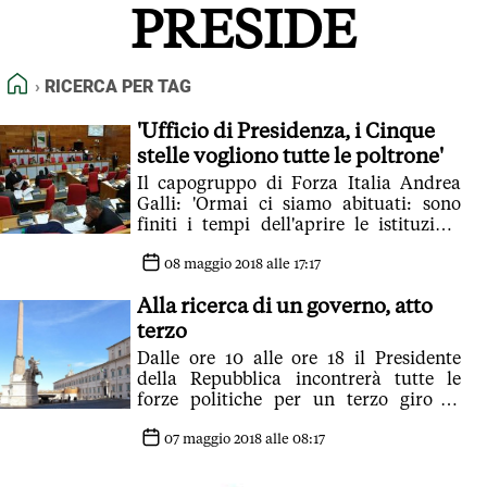
PRESIDE
FEED RSS
MAPPA DEL SITO
HOME
RICERCA PER TAG
NORMATIVE DEONTOLOGICHE
TERMINI e CONDIZIONI
'Ufficio di Presidenza, i Cinque
stelle vogliono tutte le poltrone'
Il capogruppo di Forza Italia Andrea
Galli: 'Ormai ci siamo abituati: sono
finiti i tempi dell'aprire le istituzioni
come scatolette'
08 maggio 2018 alle 17:17
Alla ricerca di un governo, atto
terzo
Dalle ore 10 alle ore 18 il Presidente
della Repubblica incontrerà tutte le
forze politiche per un terzo giro di
consultazioni
07 maggio 2018 alle 08:17