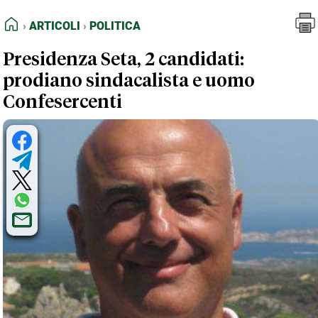
FEED RSS
Articoli
Politica
HOME
ARTICOLI
POLITICA
MAPPA DEL SITO
Presidenza Seta, 2 candidati:
NORMATIVE DEONTOLOGICHE
prodiano sindacalista e uomo
TERMINI e CONDIZIONI
Confesercenti