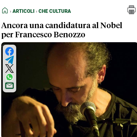
FEED RSS
Articoli
Che Cultura
HOME
ARTICOLI
CHE CULTURA
MAPPA DEL SITO
Ancora una candidatura al Nobel
NORMATIVE DEONTOLOGICHE
per Francesco Benozzo
TERMINI e CONDIZIONI