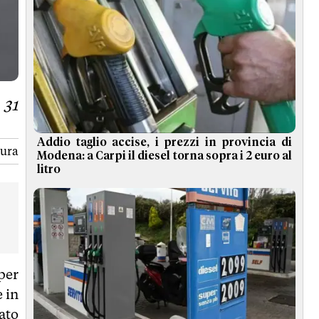
 31
Addio taglio accise, i prezzi in provincia di
tura
Modena: a Carpi il diesel torna sopra i 2 euro al
litro
per
 in
ato