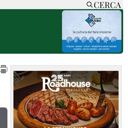
CERCA
HOME
CERCA
ACCEDI o REGISTRATI
CONTATTI
e
CON NOI
SOSTIENI LA PRESSA
CONOSCI LA PRESSA
he
COOKIE POLICY
PRIVACY POLICY
TTI
FEED RSS
MAPPA DEL SITO
NORMATIVE
DEONTOLOGICHE