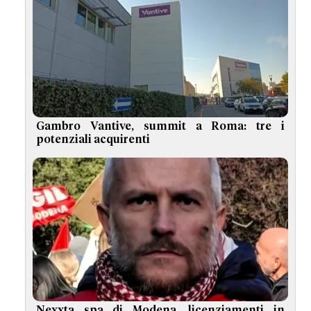
Gambro Vantive, summit a Roma: tre i
potenziali acquirenti
Nexxta spa di Modena, licenziamenti in