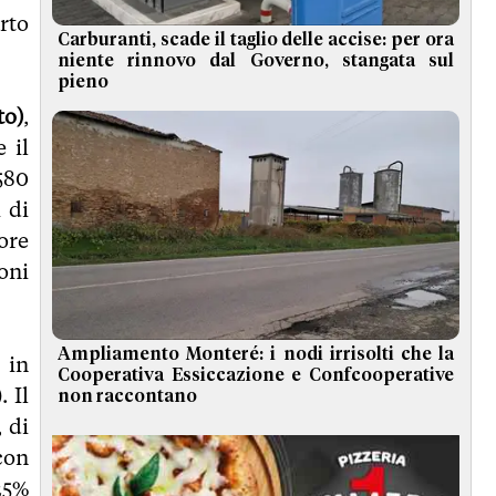
rto
Carburanti, scade il taglio delle accise: per ora
niente rinnovo dal Governo, stangata sul
pieno
to)
,
 il
580
 di
ore
ioni
Ampliamento Monteré: i nodi irrisolti che la
 in
Cooperativa Essiccazione e Confcooperative
. Il
non raccontano
 di
con
(25%