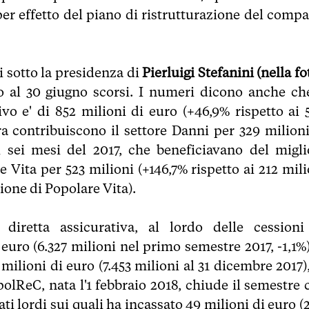
per effetto del piano di ristrutturazione del compa
ri sotto la presidenza di
Pierluigi Stefanini (nella fo
po al 30 giugno scorsi. I numeri dicono anche che
vo e' di 852 milioni di euro (+46,9% rispetto ai 
ra contribuiscono il settore Danni per 329 milioni
i sei mesi del 2017, che beneficiavano del migli
re Vita per 523 milioni (+146,7% rispetto ai 212 mil
ione di Popolare Vita).
iretta assicurativa, al lordo delle cessioni
 euro (6.327 milioni nel primo semestre 2017, -1,1%)
lioni di euro (7.453 milioni al 31 dicembre 2017),
polReC, nata l'1 febbraio 2018, chiude il semestre 
ati lordi sui quali ha incassato 49 milioni di euro 