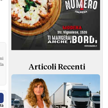
ni
la
Articoli Recenti
ità