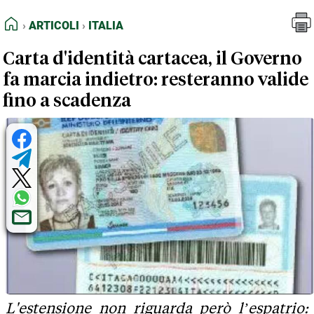
FEED RSS
Articoli
Italia
HOME
ARTICOLI
ITALIA
MAPPA DEL SITO
Carta d'identità cartacea, il Governo
NORMATIVE DEONTOLOGICHE
fa marcia indietro: resteranno valide
TERMINI e CONDIZIONI
fino a scadenza
L'estensione non riguarda però l’espatrio: