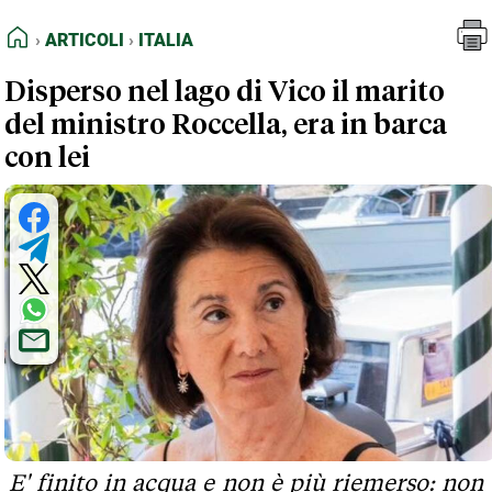
FEED RSS
Articoli
Italia
HOME
ARTICOLI
ITALIA
MAPPA DEL SITO
Disperso nel lago di Vico il marito
NORMATIVE DEONTOLOGICHE
del ministro Roccella, era in barca
TERMINI e CONDIZIONI
con lei
E' finito in acqua e non è più riemerso: non