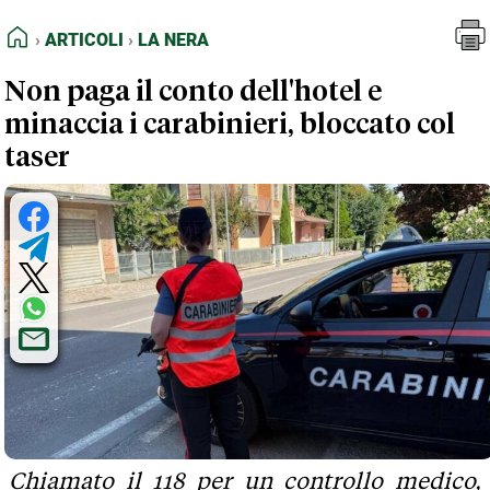
FEED RSS
Articoli
La Nera
HOME
ARTICOLI
LA NERA
MAPPA DEL SITO
Non paga il conto dell'hotel e
NORMATIVE DEONTOLOGICHE
minaccia i carabinieri, bloccato col
TERMINI e CONDIZIONI
taser
Chiamato il 118 per un controllo medico,