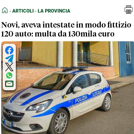
FEED RSS
Articoli
La Provincia
HOME
ARTICOLI
LA PROVINCIA
MAPPA DEL SITO
Novi, aveva intestate in modo fittizio
NORMATIVE DEONTOLOGICHE
120 auto: multa da 130mila euro
TERMINI e CONDIZIONI