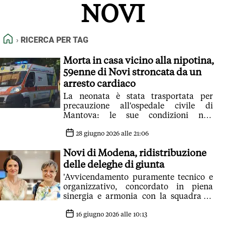
NOVI
FEED RSS
MAPPA DEL SITO
HOME
RICERCA PER TAG
NORMATIVE DEONTOLOGICHE
TERMINI e CONDIZIONI
Morta in casa vicino alla nipotina,
59enne di Novi stroncata da un
arresto cardiaco
La neonata è stata trasportata per
precauzione all'ospedale civile di
Mantova: le sue condizioni non
desterebbero preoccupazione
28 giugno 2026 alle 21:06
Novi di Modena, ridistribuzione
delle deleghe di giunta
'Avvicendamento puramente tecnico e
organizzativo, concordato in piena
sinergia e armonia con la squadra di
Giunta'
16 giugno 2026 alle 10:13