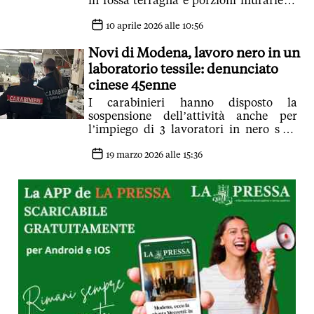
in fossa terragna e porzioni murarie di
epoca moderna
10 aprile 2026 alle 10:56
Novi di Modena, lavoro nero in un
laboratorio tessile: denunciato
cinese 45enne
I carabinieri hanno disposto la
sospensione dell’attività anche per
l’impiego di 3 lavoratori in nero su 5
(pari al 60% del personale presente)
19 marzo 2026 alle 15:36