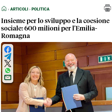
FEED RSS
Articoli
Politica
HOME
ARTICOLI
POLITICA
MAPPA DEL SITO
Insieme per lo sviluppo e la coesione
NORMATIVE DEONTOLOGICHE
sociale: 600 milioni per l'Emilia-
TERMINI e CONDIZIONI
Romagna