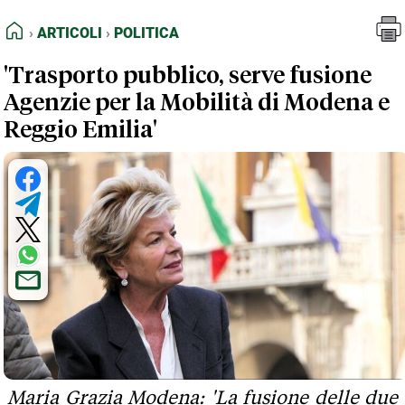
FEED RSS
Articoli
Politica
HOME
ARTICOLI
POLITICA
MAPPA DEL SITO
'Trasporto pubblico, serve fusione
NORMATIVE DEONTOLOGICHE
Agenzie per la Mobilità di Modena e
TERMINI e CONDIZIONI
Reggio Emilia'
Maria Grazia Modena: 'La fusione delle due