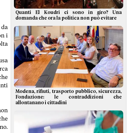
Quanti El Koudri ci sono in giro? Una
domanda che ora la politica non può evitare
 da
on i
lta
usa
rca
che
nti
Modena, rifiuti, trasporto pubblico, sicurezza,
Fondazione: le contraddizioni che
allontanano i cittadini
non
 che
no.