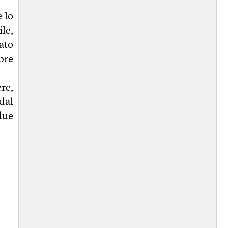
 lo
le,
ato
pre
re,
dal
due