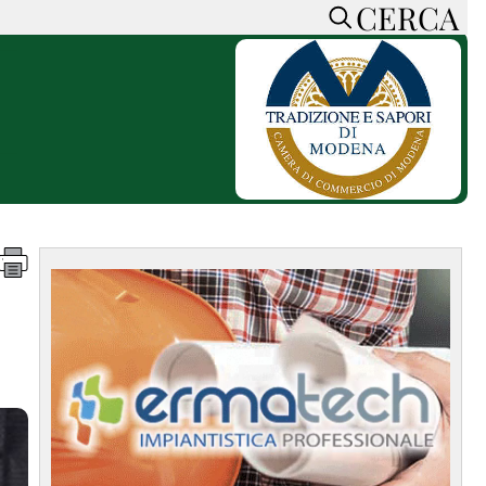
CERCA
HOME
CERCA
ACCEDI o REGISTRATI
CONTATTI
e
CON NOI
SOSTIENI LA PRESSA
CONOSCI LA PRESSA
he
COOKIE POLICY
PRIVACY POLICY
TTI
FEED RSS
MAPPA DEL SITO
NORMATIVE
DEONTOLOGICHE