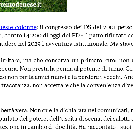
ueste colonne
: il congresso dei DS del 2001 perso
 contro i 4’200 di oggi del PD - il patto rifiutato c
iudere nel 2029 l’avventura istituzionale. Ma stavo
o irritare, ma che conserva un primato raro: non 
rocura. Non presta la penna al potente di turno. Ce
o non porta amici nuovi e fa perdere i vecchi. An
a tracotanza: non accettare che la convenienza dive
ibertà vera. Non quella dichiarata nei comunicati, 
arlato del potere, dell’uscita di scena, dei salotti
zione in cambio di docilità. Ha raccontato i suoi 