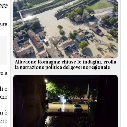
pre
tura
Alluvione Romagna: chiuse le indagini, crolla
la narrazione politica del governo regionale
e a
i e
one
n è
dere