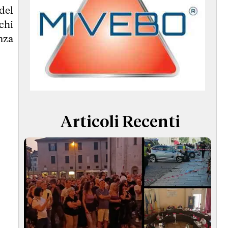
del
chi
anza
Articoli Recenti