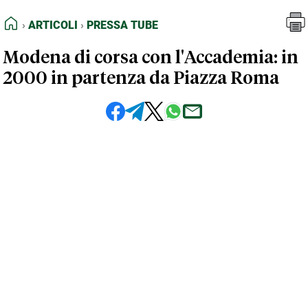
FEED RSS
Articoli
Pressa Tube
HOME
ARTICOLI
PRESSA TUBE
MAPPA DEL SITO
Modena di corsa con l'Accademia: in
NORMATIVE DEONTOLOGICHE
2000 in partenza da Piazza Roma
TERMINI e CONDIZIONI