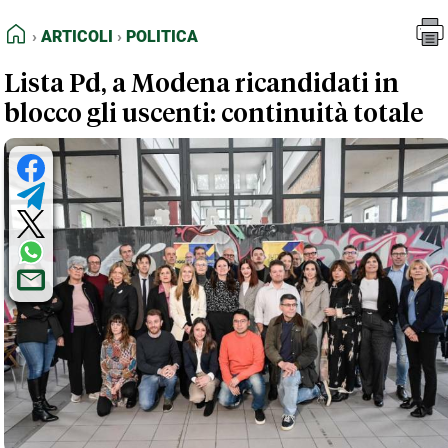
FEED RSS
Articoli
Politica
HOME
ARTICOLI
POLITICA
MAPPA DEL SITO
Lista Pd, a Modena ricandidati in
NORMATIVE DEONTOLOGICHE
blocco gli uscenti: continuità totale
TERMINI e CONDIZIONI