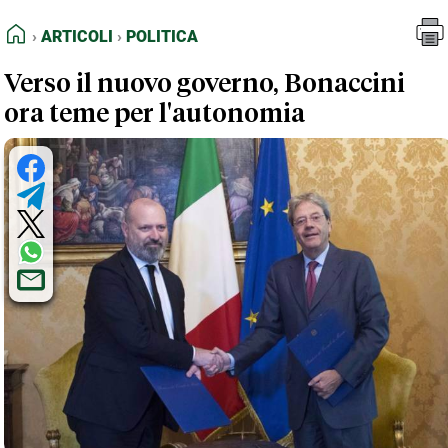
FEED RSS
Articoli
Politica
HOME
ARTICOLI
POLITICA
MAPPA DEL SITO
Verso il nuovo governo, Bonaccini
NORMATIVE DEONTOLOGICHE
ora teme per l'autonomia
TERMINI e CONDIZIONI