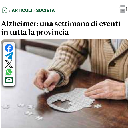
FEED RSS
Articoli
Società
HOME
ARTICOLI
SOCIETÀ
MAPPA DEL SITO
Alzheimer: una settimana di eventi
NORMATIVE DEONTOLOGICHE
in tutta la provincia
TERMINI e CONDIZIONI