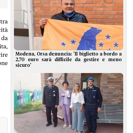
tra
ità
 da
ta,
rire
Modena, Orsa denuncia: 'Il biglietto a bordo a
2,70 euro sarà difficile da gestire e meno
one
sicuro'