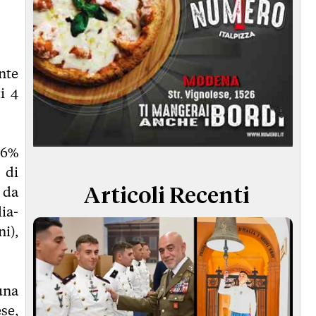
nte
i 4
36%
 di
i da
Articoli Recenti
ia-
i),
una
se,