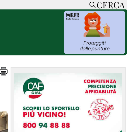
CERCA
HOME
CERCA
ACCEDI o REGISTRATI
CONTATTI
e
CON NOI
SOSTIENI LA PRESSA
CONOSCI LA PRESSA
he
COOKIE POLICY
PRIVACY POLICY
TTI
FEED RSS
MAPPA DEL SITO
NORMATIVE
DEONTOLOGICHE