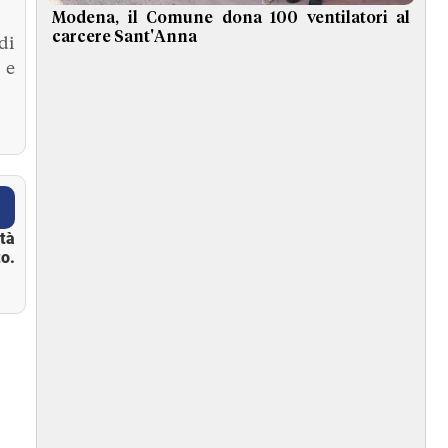
Modena, il Comune dona 100 ventilatori al
carcere Sant'Anna
di
 e
ità
o.