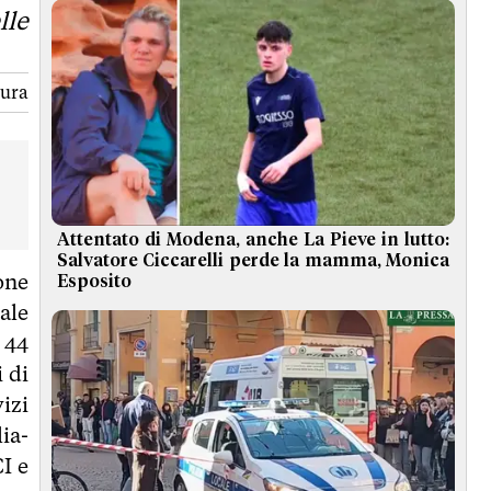
lle
tura
Attentato di Modena, anche La Pieve in lutto:
Salvatore Ciccarelli perde la mamma, Monica
one
Esposito
tale
i 44
 di
izi
ia-
I e