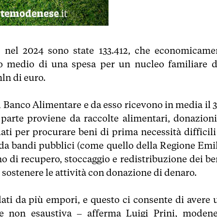
ri nel 2024 sono state 133.412, che economicame
 medio di una spesa per un nucleo familiare d
mln di euro.
 al Banco Alimentare e da esso ricevono in media il 
 parte proviene da raccolte alimentari, donazioni
uati per procurare beni di prima necessità difficil
 da bandi pubblici (come quello della Regione Emil
 di recupero, stoccaggio e redistribuzione dei ben
 sostenere le attività con donazione di denaro.
 dati da più empori, e questo ci consente di avere 
e se non esaustiva – afferma Luigi Prini, modene