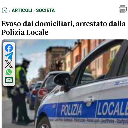
FEED RSS
Articoli
Società
HOME
ARTICOLI
SOCIETÀ
MAPPA DEL SITO
Evaso dai domiciliari, arrestato dalla
NORMATIVE DEONTOLOGICHE
Polizia Locale
TERMINI e CONDIZIONI