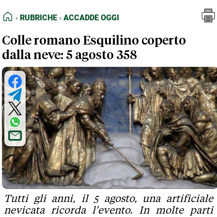
FEED RSS
Rubriche
Accadde oggi
HOME
RUBRICHE
ACCADDE OGGI
MAPPA DEL SITO
Colle romano Esquilino coperto
NORMATIVE DEONTOLOGICHE
dalla neve: 5 agosto 358
TERMINI e CONDIZIONI
Tutti gli anni, il 5 agosto, una artificiale
nevicata ricorda l'evento. In molte parti