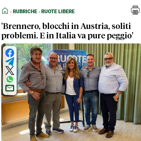
FEED RSS
Rubriche
Ruote Libere
HOME
RUBRICHE
RUOTE LIBERE
MAPPA DEL SITO
'Brennero, blocchi in Austria, soliti
NORMATIVE DEONTOLOGICHE
problemi. E in Italia va pure peggio'
TERMINI e CONDIZIONI