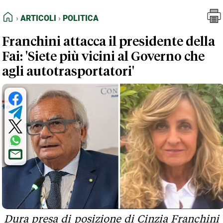
FEED RSS
Articoli
Politica
HOME
ARTICOLI
POLITICA
MAPPA DEL SITO
Franchini attacca il presidente della
NORMATIVE DEONTOLOGICHE
Fai: 'Siete più vicini al Governo che
TERMINI e CONDIZIONI
agli autotrasportatori'
Dura presa di posizione di Cinzia Franchini