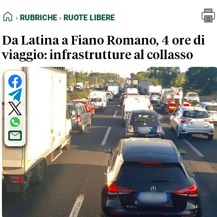
FEED RSS
Rubriche
Ruote Libere
HOME
RUBRICHE
RUOTE LIBERE
MAPPA DEL SITO
Da Latina a Fiano Romano, 4 ore di
NORMATIVE DEONTOLOGICHE
viaggio: infrastrutture al collasso
TERMINI e CONDIZIONI