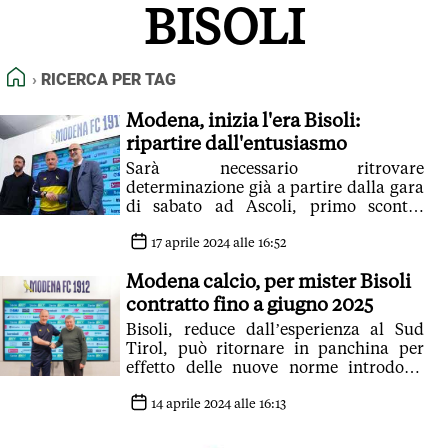
BISOLI
FEED RSS
MAPPA DEL SITO
HOME
RICERCA PER TAG
NORMATIVE DEONTOLOGICHE
TERMINI e CONDIZIONI
Modena, inizia l'era Bisoli:
ripartire dall'entusiasmo
Sarà necessario ritrovare
determinazione già a partire dalla gara
di sabato ad Ascoli, primo scontro
diretto
17 aprile 2024 alle 16:52
Modena calcio, per mister Bisoli
contratto fino a giugno 2025
Bisoli, reduce dall’esperienza al Sud
Tirol, può ritornare in panchina per
effetto delle nuove norme introdotte
nel corso di questa stagione
14 aprile 2024 alle 16:13