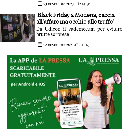
200.000 negozi che venderanno i
23 novembre 2023 alle 14:58
prodotti attraverso le piattaforme on-
'Black Friday a Modena, caccia
line. Il Presidente Rossi: 'Scegliere
direttamente di andare in negozio è la
all'affare ma occhio alle truffe'
scelta migliore, anche per salvare un
Da Udicon il vademecum per evitare
settore'
brutte sorprese
22 novembre 2021 alle 11:43