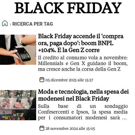
BLACK FRIDAY
FEED RSS
MAPPA DEL SITO
HOME
RICERCA PER TAG
NORMATIVE DEONTOLOGICHE
TERMINI e CONDIZIONI
Black Friday accende il 'compra
ora, paga dopo': boom BNPL
+104%. E la Gen Z corre
Il credito al consumo vola a novembre:
Millennials e Gen X guidano il boom,
ma cresce anche la corsa della Gen Z
05 dicembre 2025 alle 15:57
Moda e tecnologia, nella spesa dei
modenesi nel Black Friday
Sulla base di un sondaggio
Confesercenti e Ipsos, la spesa media
per i consumatori modenesi sarà di
circa 235 euro a persona
28 novembre 2024 alle 15:05