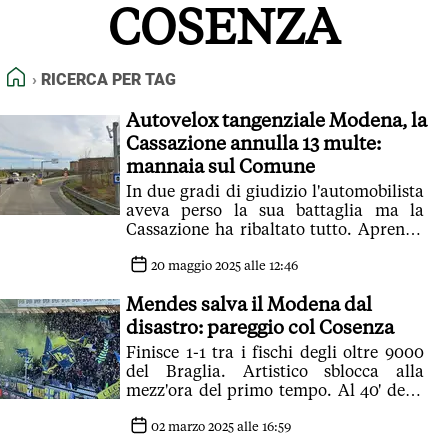
COSENZA
FEED RSS
MAPPA DEL SITO
HOME
RICERCA PER TAG
NORMATIVE DEONTOLOGICHE
TERMINI e CONDIZIONI
Autovelox tangenziale Modena, la
Cassazione annulla 13 multe:
mannaia sul Comune
In due gradi di giudizio l'automobilista
aveva perso la sua battaglia ma la
Cassazione ha ribaltato tutto. Aprendo
una breccia per possibili migliaia di
ricorsi
20 maggio 2025 alle 12:46
Mendes salva il Modena dal
disastro: pareggio col Cosenza
Finisce 1-1 tra i fischi degli oltre 9000
del Braglia. Artistico sblocca alla
mezz'ora del primo tempo. Al 40' della
ripresa il recupero.
02 marzo 2025 alle 16:59