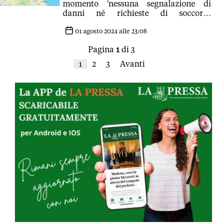
momento 'nessuna segnalazione di
danni né richieste di soccorso
pervenute alle sale operative. In corso
verifiche'
01 agosto 2024 alle 23:08
Pagina
1
di 3
1
2
3
Avanti