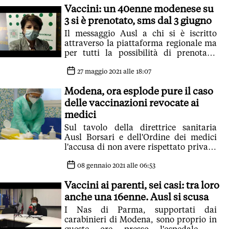
Vaccini: un 40enne modenese su
3 si è prenotato, sms dal 3 giugno
Il messaggio Ausl a chi si è iscritto
attraverso la piattaforma regionale ma
per tutti la possibilità di prenotarsi
direttamente presso il proprio medico
27 maggio 2021 alle 18:07
Modena, ora esplode pure il caso
delle vaccinazioni revocate ai
medici
Sul tavolo della direttrice sanitaria
Ausl Borsari e dell'Ordine dei medici
l'accusa di non avere rispettato privacy
e tutela dati sensibili nella scelta di chi
vaccinare prima
08 gennaio 2021 alle 06:53
Vaccini ai parenti, sei casi: tra loro
anche una 16enne. Ausl si scusa
I Nas di Parma, supportati dai
carabinieri di Modena, sono proprio in