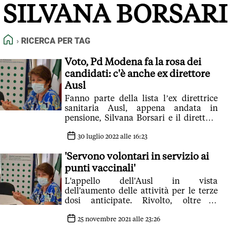
SILVANA BORSARI
FEED RSS
MAPPA DEL SITO
HOME
RICERCA PER TAG
NORMATIVE DEONTOLOGICHE
TERMINI e CONDIZIONI
Voto, Pd Modena fa la rosa dei
candidati: c'è anche ex direttore
Ausl
Fanno parte della lista l’ex direttrice
sanitaria Ausl, appena andata in
pensione, Silvana Borsari e il direttore
di medicina d'urgenza Giovanni Pinelli
30 luglio 2022 alle 16:23
'Servono volontari in servizio ai
punti vaccinali'
L'appello dell'Ausl in vista
dell'aumento delle attività per le terze
dosi anticipate. Rivolto, oltre ai
sanitari, anche alle persone senza
esperienza
25 novembre 2021 alle 23:26