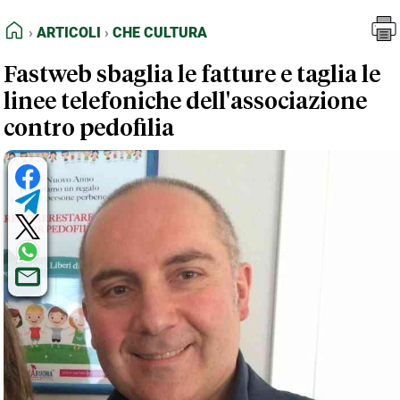
FEED RSS
Articoli
Che Cultura
HOME
ARTICOLI
CHE CULTURA
MAPPA DEL SITO
Fastweb sbaglia le fatture e taglia le
NORMATIVE DEONTOLOGICHE
linee telefoniche dell'associazione
TERMINI e CONDIZIONI
contro pedofilia