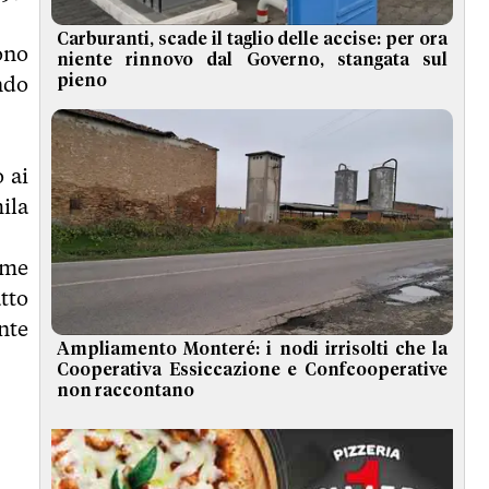
Carburanti, scade il taglio delle accise: per ora
ono
niente rinnovo dal Governo, stangata sul
ndo
pieno
 ai
ila
ime
atto
nte
Ampliamento Monteré: i nodi irrisolti che la
Cooperativa Essiccazione e Confcooperative
non raccontano