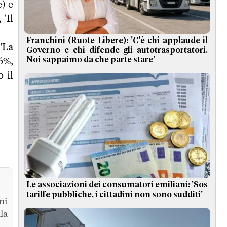
e) e
'Il
Franchini (Ruote Libere): 'C'è chi applaude il
 'La
Governo e chi difende gli autotrasportatori.
6%,
Noi sappaimo da che parte stare'
 il
Le associazioni dei consumatori emiliani: 'Sos
tariffe pubbliche, i cittadini non sono sudditi'
ni
la