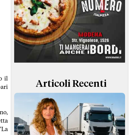
 il
Articoli Recenti
pari
no,
tta
 'La