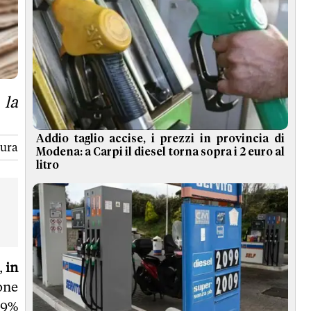
 la
Addio taglio accise, i prezzi in provincia di
tura
Modena: a Carpi il diesel torna sopra i 2 euro al
litro
,
in
one
29%