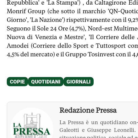
Repubblica' e 'La Stampa') , da Caltagirone Edito
Monrif Group (che sotto il marchio 'QN-Quotidi
Giorno', 'La Nazione') rispettivamente con il 9,2%
Seguono il Sole 24 Ore (4,7%), Nord-est Multimedi
Nuova di Venezia e Mestre', 'Il Corriere delle A
Amodei (Corriere dello Sport e Tuttosport com
4,5% del mercato) e il Gruppo Tosinvest con il 4,0%
Redazione Pressa
La Pressa è un quotidiano on-
Galeotti e Giuseppe Leonelli
situazione politica, sociale ed 