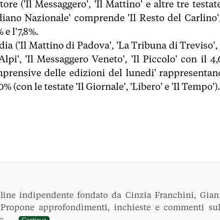
re ('Il Messaggero', 'Il Mattino' e altre tre testat
ano Nazionale' comprende 'Il Resto del Carlino', 
 e l'7,8%.
a ('Il Mattino di Padova', 'La Tribuna di Treviso',
lpi', 'Il Messaggero Veneto', 'Il Piccolo' con il 4,
prensive delle edizioni del lunedi' rappresentano
 (con le testate 'Il Giornale', 'Libero' e 'Il Tempo').
line indipendente fondato da Cinzia Franchini, Gian
. Propone approfondimenti, inchieste e commenti sul
ec...