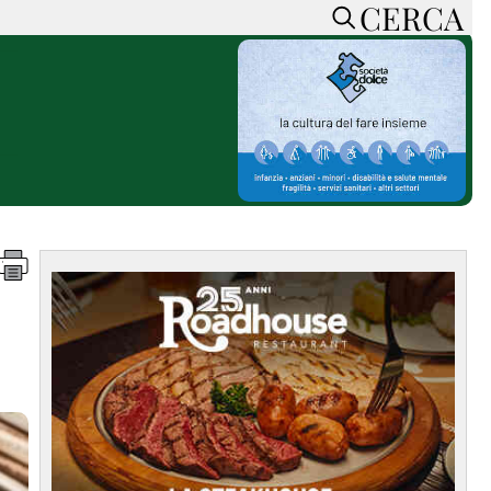
CERCA
HOME
CERCA
ACCEDI o REGISTRATI
CONTATTI
e
CON NOI
SOSTIENI LA PRESSA
CONOSCI LA PRESSA
he
COOKIE POLICY
PRIVACY POLICY
TTI
FEED RSS
MAPPA DEL SITO
NORMATIVE
DEONTOLOGICHE