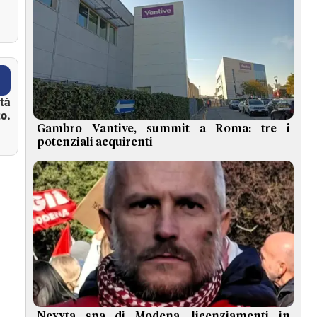
ità
o.
Gambro Vantive, summit a Roma: tre i
potenziali acquirenti
Nexxta spa di Modena, licenziamenti in