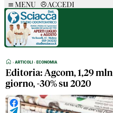
MENU
ACCEDI
ARTICOLI
RUB
Ricerca
Politica
Ruot
Economia
Doss
Società
Spaz
La Nera
Doss
Che Cultura
A cu
Pressa Tube
Il S
Sport
Necr
HOME
ARTICOLI
ECONOMIA
La Provincia
Cons
Mondo
Tutt
Editoria: Agcom, 1,29 mln
Italia
giorno, -30% su 2020
Tutti gli Articoli