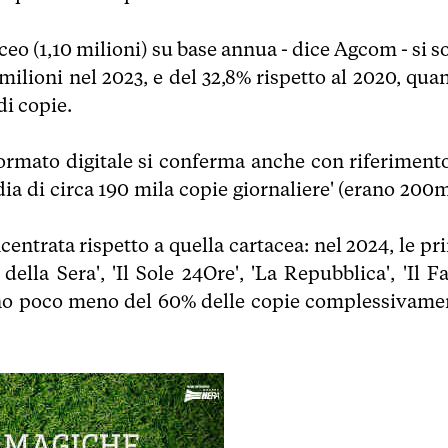
eo (1,10 milioni) su base annua - dice Agcom - si s
 milioni nel 2023, e del 32,8% rispetto al 2020, qua
i copie.
 formato digitale si conferma anche con riferimento
ia di circa 190 mila copie giornaliere' (erano 200m
entrata rispetto a quella cartacea: nel 2024, le pr
ella Sera', 'Il Sole 24Ore', 'La Repubblica', 'Il F
ntano poco meno del 60% delle copie complessivame