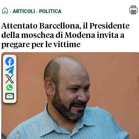
FEED RSS
Articoli
Politica
HOME
ARTICOLI
POLITICA
MAPPA DEL SITO
Attentato Barcellona, il Presidente
NORMATIVE DEONTOLOGICHE
della moschea di Modena invita a
TERMINI e CONDIZIONI
pregare per le vittime