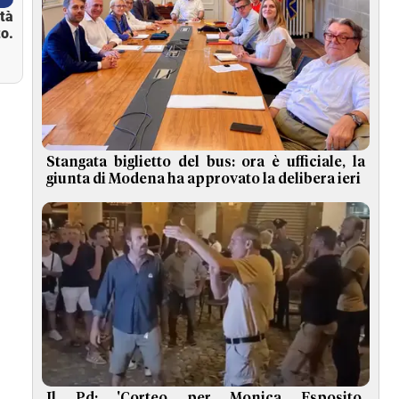
ità
o.
Stangata biglietto del bus: ora è ufficiale, la
giunta di Modena ha approvato la delibera ieri
Il Pd: 'Corteo per Monica Esposito,