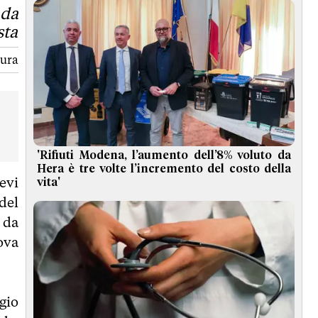
 da
sta
tura
'Rifiuti Modena, l’aumento dell’8% voluto da
Hera è tre volte l’incremento del costo della
evi
vita'
del
 da
ova
gio