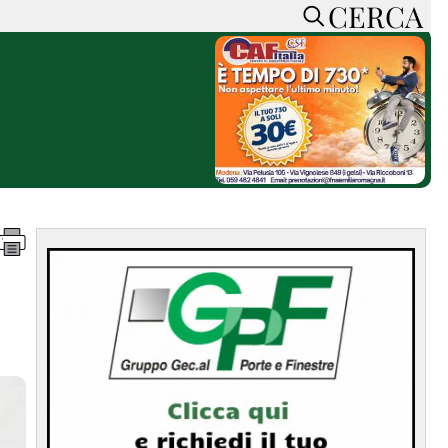
CERCA
HOME
CERCA
ACCEDI o REGISTRATI
CONTATTI
e
CON NOI
SOSTIENI LA PRESSA
CONOSCI LA PRESSA
he
COOKIE POLICY
PRIVACY POLICY
TTI
FEED RSS
MAPPA DEL SITO
NORMATIVE
DEONTOLOGICHE