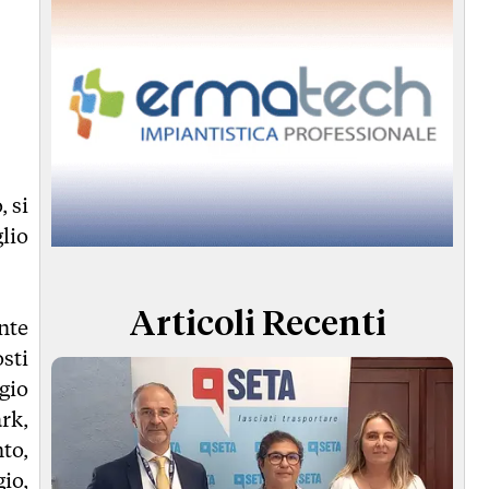
 si
lio
Articoli Recenti
nte
sti
gio
rk,
to,
io,