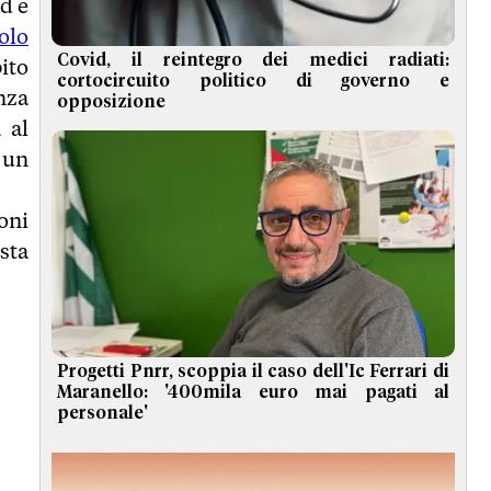
d e
olo
Covid, il reintegro dei medici radiati:
ito
cortocircuito politico di governo e
nza
opposizione
 al
 un
oni
sta
Progetti Pnrr, scoppia il caso dell'Ic Ferrari di
Maranello: '400mila euro mai pagati al
personale'