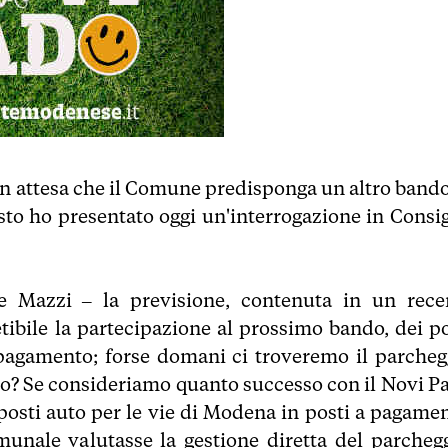
in attesa che il Comune predisponga un altro bando,
esto ho presentato oggi un'interrogazione in Consig
e Mazzi – la previsione, contenuta in un rece
bile la partecipazione al prossimo bando, dei po
 pagamento; forse domani ci troveremo il parcheg
to? Se consideriamo quanto successo con il Novi Pa
osti auto per le vie di Modena in posti a pagamen
nale valutasse la gestione diretta del parchegg