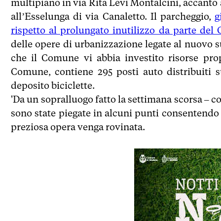
multipiano in via Rita Levi Montalcini, accanto 
all’Esselunga di via Canaletto. Il parcheggio,
g
rispetto al prolungato inutilizzo da parte de
delle opere di urbanizzazione legate al nuovo s
che il Comune vi abbia investito risorse prop
Comune, contiene 295 posti auto distribuiti s
deposito biciclette.
'Da un sopralluogo fatto la settimana scorsa – c
sono state piegate in alcuni punti consentendo u
preziosa opera venga rovinata.