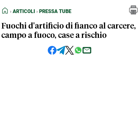
FEED RSS
Articoli
Pressa Tube
HOME
ARTICOLI
PRESSA TUBE
MAPPA DEL SITO
Fuochi d'artificio di fianco al carcere,
NORMATIVE DEONTOLOGICHE
campo a fuoco, case a rischio
TERMINI e CONDIZIONI