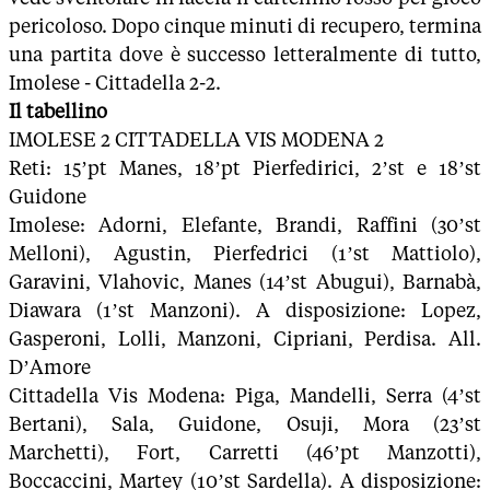
pericoloso. Dopo cinque minuti di recupero, termina
una partita dove è successo letteralmente di tutto,
Imolese - Cittadella 2-2.
Il tabellino
IMOLESE 2 CITTADELLA VIS MODENA 2
Reti: 15’pt Manes, 18’pt Pierfedirici, 2’st e 18’st
Guidone
Imolese: Adorni, Elefante, Brandi, Raffini (30’st
Melloni), Agustin, Pierfedrici (1’st Mattiolo),
Garavini, Vlahovic, Manes (14’st Abugui), Barnabà,
Diawara (1’st Manzoni). A disposizione: Lopez,
Gasperoni, Lolli, Manzoni, Cipriani, Perdisa. All.
D’Amore
Cittadella Vis Modena: Piga, Mandelli, Serra (4’st
Bertani), Sala, Guidone, Osuji, Mora (23’st
Marchetti), Fort, Carretti (46’pt Manzotti),
Boccaccini, Martey (10’st Sardella). A disposizione: