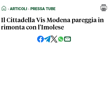
FEED RSS
Articoli
Pressa Tube
HOME
ARTICOLI
PRESSA TUBE
MAPPA DEL SITO
Il Cittadella Vis Modena pareggia in
NORMATIVE DEONTOLOGICHE
rimonta con l'Imolese
TERMINI e CONDIZIONI