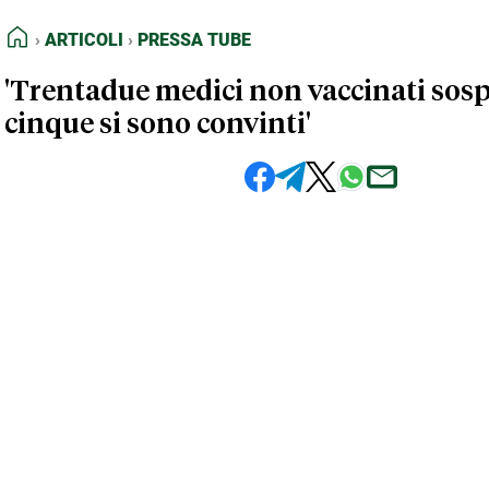
FEED RSS
Articoli
Pressa Tube
HOME
ARTICOLI
PRESSA TUBE
MAPPA DEL SITO
'Trentadue medici non vaccinati sosp
NORMATIVE DEONTOLOGICHE
cinque si sono convinti'
TERMINI e CONDIZIONI