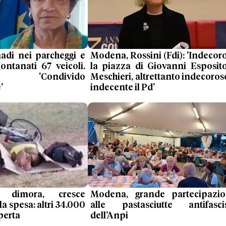
di nei parcheggi e
Modena, Rossini (Fdi): 'Indecor
lontanati 67 veicoli.
la piazza di Giovanni Esposit
a: 'Condivido
Meschieri, altrettanto indecoros
'
indecente il Pd'
a dimora, cresce
Modena, grande partecipazi
a spesa: altri 34.000
alle pastasciutte antifasci
perta
dell’Anpi