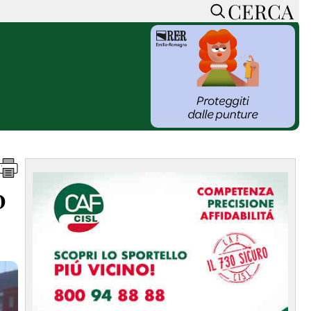
CERCA
HOME
CERCA
ACCEDI o REGISTRATI
CONTATTI
e
CON NOI
SOSTIENI LA PRESSA
CONOSCI LA PRESSA
he
COOKIE POLICY
o
PRIVACY POLICY
TTI
FEED RSS
MAPPA DEL SITO
NORMATIVE
DEONTOLOGICHE