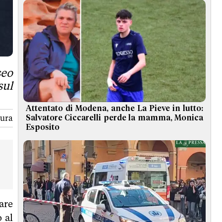
seo
sul
Attentato di Modena, anche La Pieve in lutto:
tura
Salvatore Ciccarelli perde la mamma, Monica
Esposito
are
o al