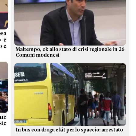
osa
o e
o e
Maltempo, ok allo stato di crisi regionale in 26
Comuni modenesi
one
ste
In bus con droga e kit per lo spaccio: arrestato