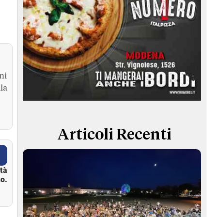
ni
la
Articoli Recenti
ità
o.