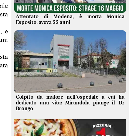
ile
sta
Attentato di Modena, è morta Monica
Esposito, aveva 55 anni
, e
uni
sta
ata
Colpito da malore nell'ospedale a cui ha
dedicato una vita: Mirandola piange il Dr
Brongo