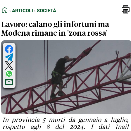
FEED RSS
Articoli
Società
HOME
ARTICOLI
SOCIETÀ
MAPPA DEL SITO
Lavoro: calano gli infortuni ma
NORMATIVE DEONTOLOGICHE
Modena rimane in 'zona rossa'
TERMINI e CONDIZIONI
In provincia 5 morti da gennaio a luglio,
rispetto agli 8 del 2024. I dati Inail