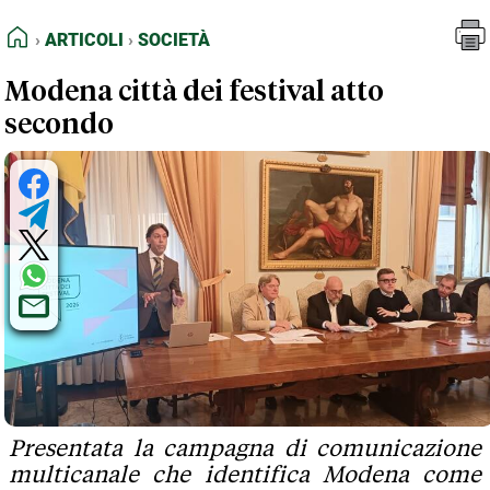
FEED RSS
Articoli
Società
HOME
ARTICOLI
SOCIETÀ
MAPPA DEL SITO
Modena città dei festival atto
NORMATIVE DEONTOLOGICHE
secondo
TERMINI e CONDIZIONI
Presentata la campagna di comunicazione
multicanale che identifica Modena come