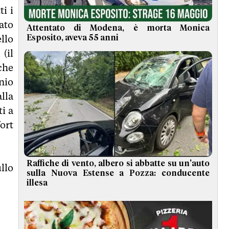
ti i
ato
Attentato di Modena, è morta Monica
ello
Esposito, aveva 55 anni
(il
 che
nio
lla
i a
ort
Raffiche di vento, albero si abbatte su un'auto
llo
sulla Nuova Estense a Pozza: conducente
illesa