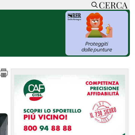
CERCA
HOME
CERCA
ACCEDI o REGISTRATI
CONTATTI
e
CON NOI
SOSTIENI LA PRESSA
CONOSCI LA PRESSA
he
COOKIE POLICY
PRIVACY POLICY
TTI
FEED RSS
MAPPA DEL SITO
NORMATIVE
DEONTOLOGICHE