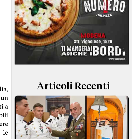
Articoli Recenti
lia,
 un
i a
bili
ere
 le