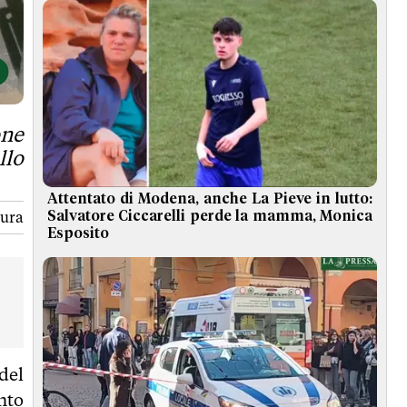
one
llo
Attentato di Modena, anche La Pieve in lutto:
tura
Salvatore Ciccarelli perde la mamma, Monica
Esposito
del
nto