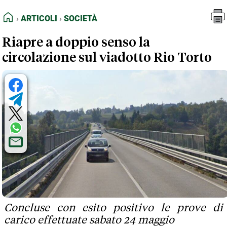
FEED RSS
Articoli
Società
HOME
ARTICOLI
SOCIETÀ
MAPPA DEL SITO
Riapre a doppio senso la
NORMATIVE DEONTOLOGICHE
circolazione sul viadotto Rio Torto
TERMINI e CONDIZIONI
Concluse con esito positivo le prove di
carico effettuate sabato 24 maggio