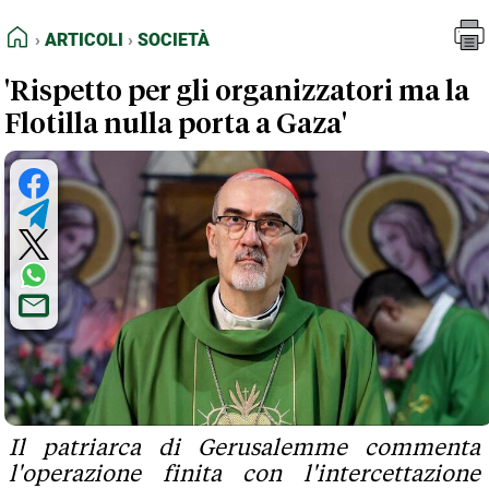
FEED RSS
Articoli
Società
HOME
ARTICOLI
SOCIETÀ
MAPPA DEL SITO
'Rispetto per gli organizzatori ma la
NORMATIVE DEONTOLOGICHE
Flotilla nulla porta a Gaza'
TERMINI e CONDIZIONI
Il patriarca di Gerusalemme commenta
l'operazione finita con l'intercettazione