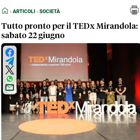
FEED RSS
Articoli
Società
HOME
ARTICOLI
SOCIETÀ
MAPPA DEL SITO
Tutto pronto per il TEDx Mirandola:
NORMATIVE DEONTOLOGICHE
sabato 22 giugno
TERMINI e CONDIZIONI