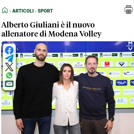
FEED RSS
Articoli
Sport
HOME
ARTICOLI
SPORT
MAPPA DEL SITO
Alberto Giuliani è il nuovo
NORMATIVE DEONTOLOGICHE
allenatore di Modena Volley
TERMINI e CONDIZIONI