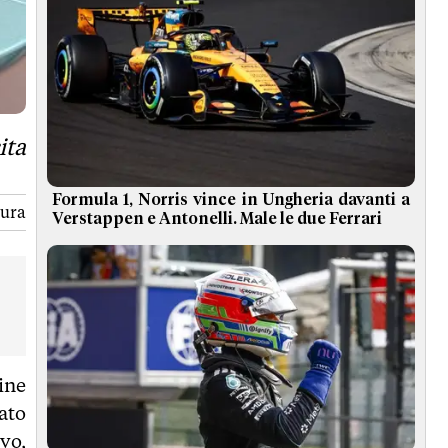
ita
Formula 1, Norris vince in Ungheria davanti a
tura
Verstappen e Antonelli. Male le due Ferrari
ine
ato
vo,