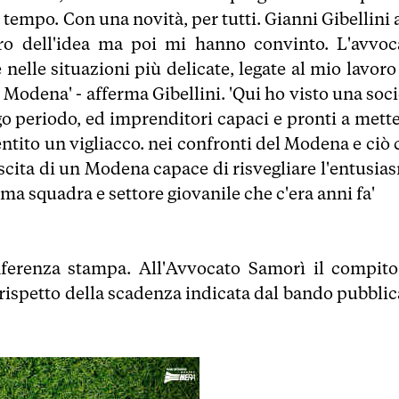
 tempo. Con una novità, per tutti. Gianni Gibellini 
ro dell'idea ma poi mi hanno convinto. L'avvoc
nelle situazioni più delicate, legate al mio lavoro
 Modena' - afferma Gibellini. 'Qui ho visto una soc
go periodo, ed imprenditori capaci e pronti a mette
sentito un vigliacco. nei confronti del Modena e ciò
ascita di un Modena capace di risvegliare l'entusia
ima squadra e settore giovanile che c'era anni fa'
onferenza stampa. All'Avvocato Samorì il compito
el rispetto della scadenza indicata dal bando pubbli