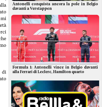
Antonelli conquista ancora la pole in Belgio
alla
davanti a Verstappen
ato
 mi
ietà
rci
 che
smo
Formula 1: Antonelli vince in Belgio davanti
 di
alla Ferrari di Leclerc, Hamilton quarto
cato