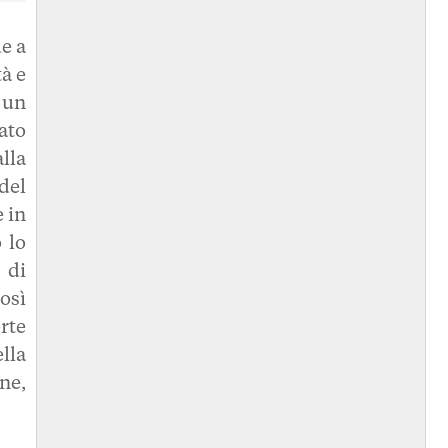
e a
à e
 un
ato
lla
 del
 in
o
lo
 di
osì
rte
lla
ne,