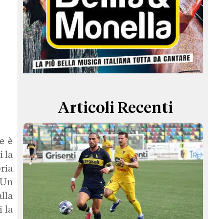
Articoli Recenti
e è
i la
ria
 Un
lla
 la