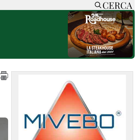
CERCA
HOME
CERCA
ACCEDI o REGISTRATI
CONTATTI
e
CON NOI
SOSTIENI LA PRESSA
CONOSCI LA PRESSA
he
COOKIE POLICY
PRIVACY POLICY
TTI
FEED RSS
MAPPA DEL SITO
NORMATIVE
DEONTOLOGICHE