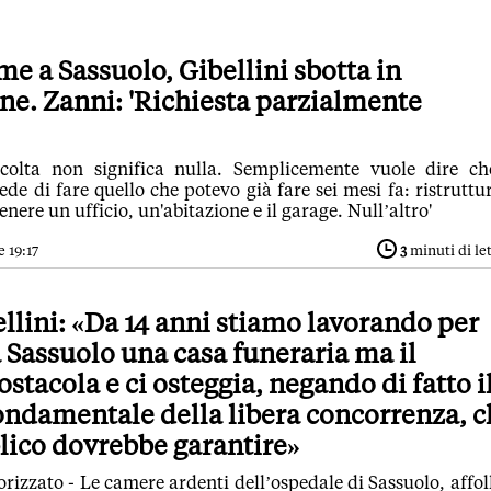
e a Sassuolo, Gibellini sbotta in
e. Zanni: 'Richiesta parzialmente
ccolta non significa nulla. Semplicemente vuole dire ch
e di fare quello che potevo già fare sei mesi fa: ristruttu
nere un ufficio, un'abitazione e il garage. Null’altro'
e 19:17
3
minuti di le
llini: «Da 14 anni stiamo lavorando per
a Sassuolo una casa funeraria ma il
stacola e ci osteggia, negando di fatto i
ondamentale della libera concorrenza, c
lico dovrebbe garantire»
izzato - Le camere ardenti dell’ospedale di Sassuolo, affol