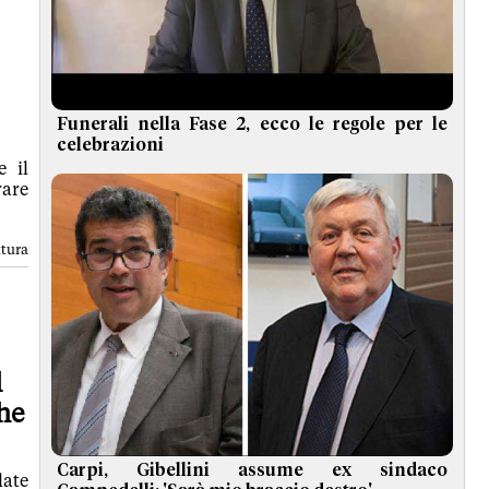
Funerali nella Fase 2, ecco le regole per le
celebrazioni
e il
rare
ttura
l
he
Carpi, Gibellini assume ex sindaco
late