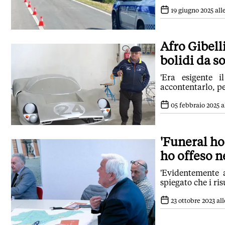
19 giugno 2025 alle
Afro Gibell
bolidi da s
'Era esigente 
accontentarlo, pe
05 febbraio 2025 al
'Funeral ho
ho offeso n
'Evidentemente 
spiegato che i ris
23 ottobre 2023 all