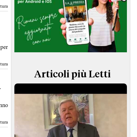
TERMINI e CONDIZIONI
ttura
per
ttura
Articoli più Letti
n
anno
ttura