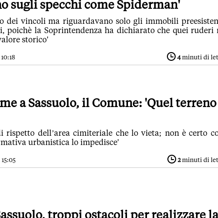
o sugli specchi come Spiderman'
no dei vincoli ma riguardavano solo gli immobili preesisten
si, poichè la Soprintendenza ha dichiarato che quei ruderi
alore storico'
 10:18
4
minuti di le
e a Sassuolo, il Comune: 'Quel terreno
i rispetto dell’area cimiteriale che lo vieta; non è certo c
rmativa urbanistica lo impedisce'
 15:05
2
minuti di le
Sassuolo, troppi ostacoli per realizzare l