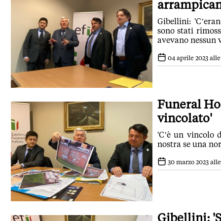
arrampican
Gibellini: 'C’era
sono stati rimos
avevano nessun v
04 aprile 2023 alle
Funeral Hom
vincolato'
'C’è un vincolo d
nostra se una no
30 marzo 2023 alle
Gibellini: '