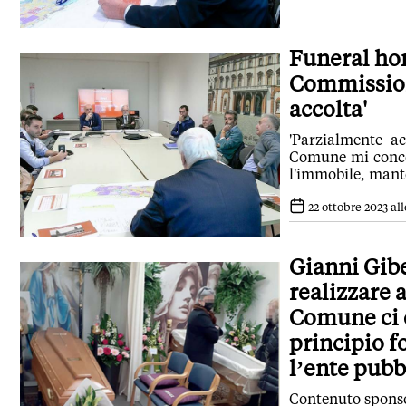
Funeral hom
Commission
accolta'
'Parzialmente a
Comune mi conced
l'immobile, mante
22 ottobre 2023 all
Gianni Gibe
realizzare 
Comune ci o
principio f
l’ente pubb
Contenuto sponsor