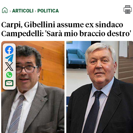
FEED RSS
Articoli
Politica
HOME
ARTICOLI
POLITICA
MAPPA DEL SITO
Carpi, Gibellini assume ex sindaco
NORMATIVE DEONTOLOGICHE
Campedelli: 'Sarà mio braccio destro'
TERMINI e CONDIZIONI