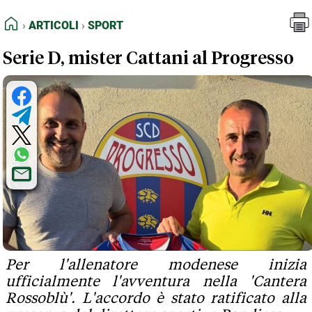
FEED RSS
Articoli
Sport
HOME
ARTICOLI
SPORT
MAPPA DEL SITO
Serie D, mister Cattani al Progresso
NORMATIVE DEONTOLOGICHE
TERMINI e CONDIZIONI
Per l'allenatore modenese inizia
ufficialmente l'avventura nella 'Cantera
Rossoblù'. L'accordo è stato ratificato alla