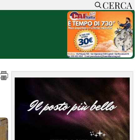
CERCA
HOME
CERCA
ACCEDI o REGISTRATI
CONTATTI
e
CON NOI
SOSTIENI LA PRESSA
CONOSCI LA PRESSA
he
COOKIE POLICY
PRIVACY POLICY
TTI
FEED RSS
MAPPA DEL SITO
NORMATIVE
DEONTOLOGICHE