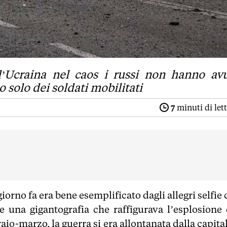
l’Ucraina nel caos i russi non hanno av
solo dei soldati mobilitati
7
minuti di let
iorno fa era bene esemplificato dagli allegri selfie
le una gigantografia che raffigurava l’esplosione 
aio-marzo, la guerra si era allontanata dalla capita