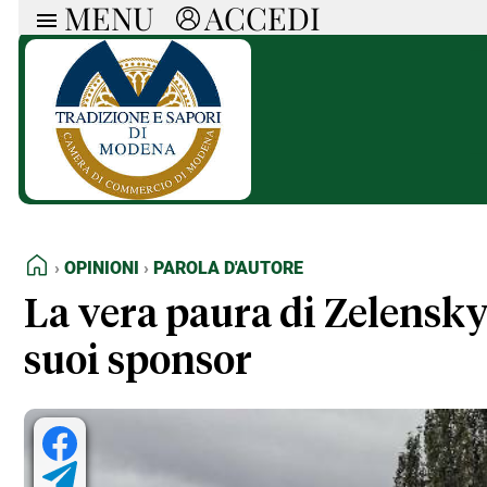
MENU
ACCEDI
ARTICOLI
RUB
Ricerca
Politica
Ruot
Economia
Doss
Società
Spaz
La Nera
Doss
Che Cultura
A cu
Pressa Tube
Il S
Sport
Necr
HOME
OPINIONI
PAROLA D'AUTORE
La Provincia
Cons
Mondo
Tutt
La vera paura di Zelensky?
Italia
suoi sponsor
Tutti gli Articoli