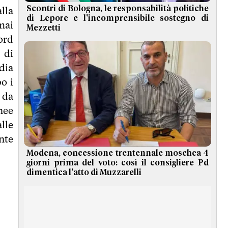
Scontri di Bologna, le responsabilità politiche
lla
di Lepore e l'incomprensibile sostegno di
mai
Mezzetti
ord
 di
dia
o i
 da
nee
lle
nte
Modena, concessione trentennale moschea 4
giorni prima del voto: così il consigliere Pd
dimentica l'atto di Muzzarelli