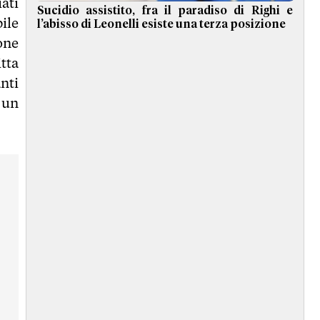
ati
Sucidio assistito, fra il paradiso di Righi e
ile
l’abisso di Leonelli esiste una terza posizione
one
tta
nti
 un