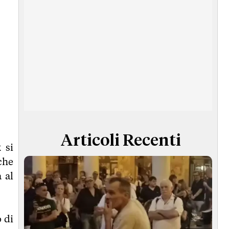
Articoli Recenti
 si
che
 al
 di