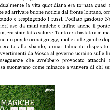
radualmente la vita quotidiana era tornata quasi a
te ad arrivare buone notizie dal fronte lontano, or
zando e respingendo i russi, l’odiato gasdotto N
ori uso da mani amiche e infine anche il ponte
, era stato fatto saltare. Tanto era bastato a ai me
ome un pugile ormai groggy, molle sulle gambe dop
esercito allo sbando, ormai talmente disperato
avvertimenti da Mosca al governo ucraino sulle li
nseguenze che avrebbero provocato attacchi a
russa suonavano come minacce a vanvera di chi se