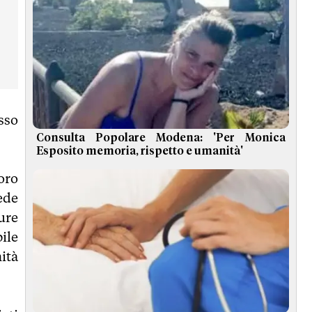
sso
Consulta Popolare Modena: 'Per Monica
Esposito memoria, rispetto e umanità'
loro
ede
ure
ile
ità