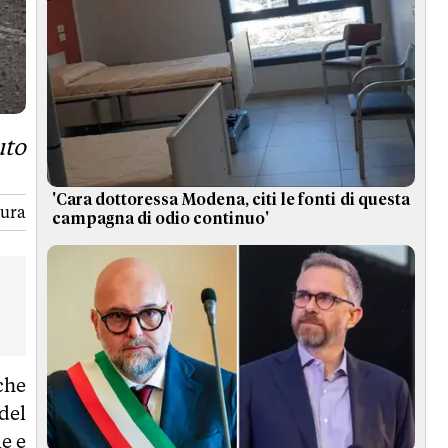
uto
'Cara dottoressa Modena, citi le fonti di questa
tura
campagna di odio continuo'
 che
del
le e