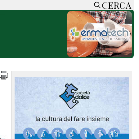
CERCA
HOME
CERCA
ACCEDI o REGISTRATI
CONTATTI
e
CON NOI
SOSTIENI LA PRESSA
CONOSCI LA PRESSA
he
COOKIE POLICY
PRIVACY POLICY
TTI
FEED RSS
MAPPA DEL SITO
NORMATIVE
DEONTOLOGICHE