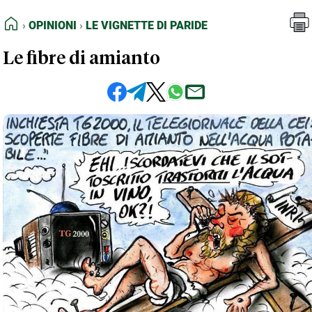
FEED RSS
Opinioni
Le Vignette di Paride
HOME
OPINIONI
LE VIGNETTE DI PARIDE
MAPPA DEL SITO
Le fibre di amianto
NORMATIVE DEONTOLOGICHE
TERMINI e CONDIZIONI