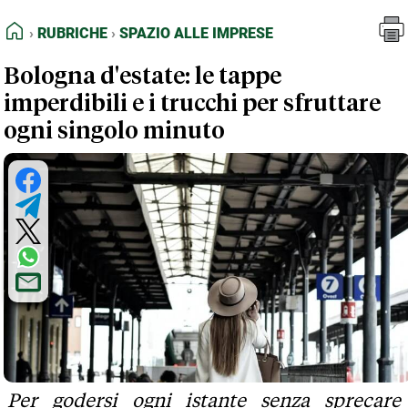
FEED RSS
Rubriche
Spazio alle Imprese
HOME
RUBRICHE
SPAZIO ALLE IMPRESE
MAPPA DEL SITO
Bologna d'estate: le tappe
NORMATIVE DEONTOLOGICHE
imperdibili e i trucchi per sfruttare
TERMINI e CONDIZIONI
ogni singolo minuto
Per godersi ogni istante senza sprecare