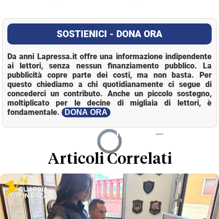
SOSTIENICI - DONA ORA
Da anni Lapressa.it offre una informazione indipendente
ai lettori, senza nessun finanziamento pubblico. La
pubblicità copre parte dei costi, ma non basta. Per
questo chiediamo a chi quotidianamente ci segue di
concederci un contributo. Anche un piccolo sostegno,
moltiplicato per le decine di migliaia di lettori, è
fondamentale.
DONA ORA
Remaining
-
3:46
Video
Loaded
:
Pause
Mute
Picture-
Full
Player
0%
in-
is
Picture
TimeÃ‚
loading.
Articoli Correlati